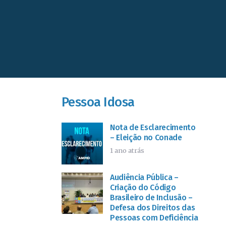
Pessoa Idosa
Nota de Esclarecimento
– Eleição no Conade
1 ano atrás
Audiência Pública –
Criação do Código
Brasileiro de Inclusão –
Defesa dos Direitos das
Pessoas com Deficiência