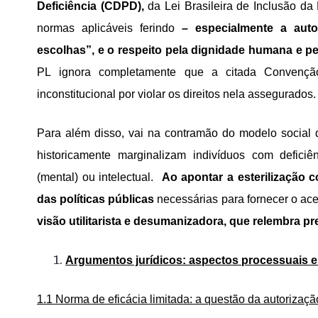
Deficiência (CDPD),
da
Lei Brasileira de Inclusão da
normas aplicáveis ferindo
– especialmente a auton
escolhas”, e o respeito pela dignidade humana e p
PL ignora completamente que a citada Convenção 
inconstitucional por violar os direitos nela assegurados.
Para além disso, vai na contramão do modelo social d
historicamente marginalizam indivíduos com deficiê
(mental) ou intelectual.
Ao apontar a esterilização 
das políticas públicas
necessárias para fornecer o ace
visão utilitarista e desumanizadora, que relembra p
Argumentos jurídicos: aspectos processuais e
1.1 Norma de eficácia limitada: a questão da autorizaç