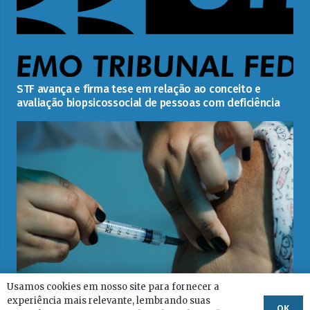
STF avança e firma tese em relação ao conceito e
avaliação biopsicossocial de pessoas com deficiência
Usamos cookies em nosso site para fornecer a
O ministro Ricardo Lewandowski (STF), suspendeu
experiência mais relevante, lembrando suas
decisão sobre ordem de vacinações de grupos
OK