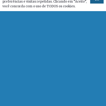
preferências e visitas repetidas. Clicando em “Aceito”,
prioritários
você concorda com o uso de TODOS os cookies.
Nota Pública – PEC n° 457/2005