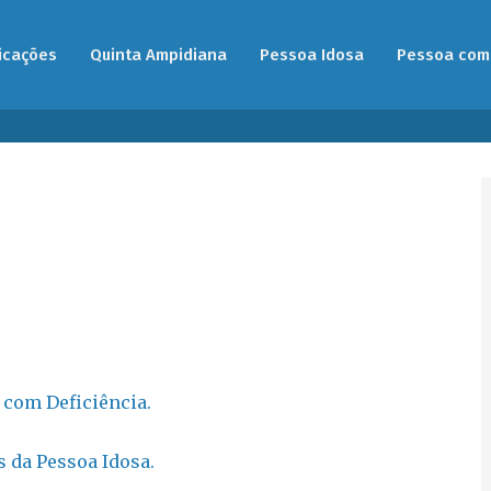
icações
Quinta Ampidiana
Pessoa Idosa
Pessoa com 
 com Deficiência.
s da Pessoa Idosa.