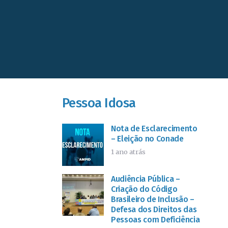
Pessoa Idosa
Nota de Esclarecimento
– Eleição no Conade
1 ano atrás
Audiência Pública –
Criação do Código
Brasileiro de Inclusão –
Defesa dos Direitos das
Pessoas com Deficiência