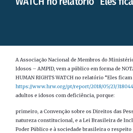
WATCH no relatório “Eles fic
A Associação Nacional de Membros do Ministério
Idosos – AMPID, vem a público em forma de NO
HUMAN RIGHTS WATCH no relatório “Eles ficam 
https://www.hrw.org/pt/report/2018/05/23/31804
adultos e idosos com deficiência, porque:
primeiro, a Convenção sobre os Direitos das Pes
natureza constitucional, e a Lei Brasileira de I
Poder Público e à sociedade brasileira o respeito