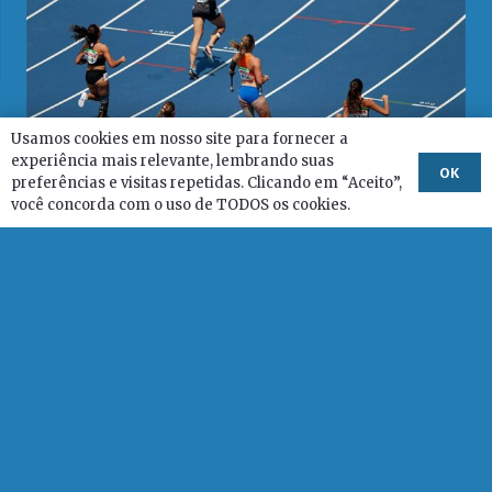
Usamos cookies em nosso site para fornecer a
experiência mais relevante, lembrando suas
OK
preferências e visitas repetidas. Clicando em “Aceito”,
você concorda com o uso de TODOS os cookies.
AMPID relembra a importância da Nota de Repúdio ao
PL nº 1711/2022 que trata sobre as cotas para atletas
paradesportivos
© AMPID – Todos direitos reservados.
Desenvolvimento:
Leandro Meira