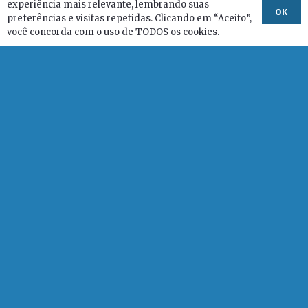
experiência mais relevante, lembrando suas
OK
preferências e visitas repetidas. Clicando em “Aceito”,
você concorda com o uso de TODOS os cookies.
AMPID faz campanha sobre a convenção interamericana
dos direitos humanos dos idosos